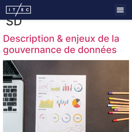
Auteur/autrice :
Paul
SD
Description & enjeux de la
gouvernance de données