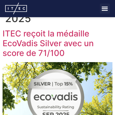
Jour :
8 septembre
2025
ITEC reçoit la médaille
EcoVadis Silver avec un
score de 71/100